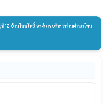
่ที่ 12 บ้านโนนโพธิ์ องค์การบริหารส่วนตำบลโพน