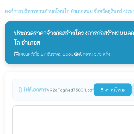
องค์การบริหารส่วนตำบลโพนโก
อำเภอสนม จังหวัดสุรินทร์
›
ประก
ประกวดราคาจ้างก่อสร้างโครงการก่อสร้างถนนคอนกร
โก อำเภอส
เผยแพร่เมื่อ 27 ธันวาคม 2563
เปิดอ่าน 575 ครั้ง
event
visibility
ไฟล์เอกสาร
attach_file
ดาวน์โหลด
V92aPogWed75804.pdf
file_download