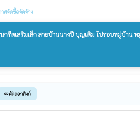
าศจัดซื้อจัดจ้าง
ีตเสริมเล็ก สายบ้านนางปี บุญเติม ไปรอบหมู่บ้าน หมู
คัดลอกลิงก์
link