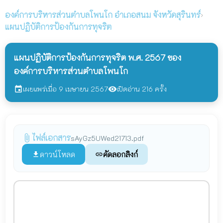
องค์การบริหารส่วนตำบลโพนโก
อำเภอสนม จังหวัดสุรินทร์
›
แผนปฏิบัติการป้องกันการทุจริต
แผนปฏิบัติการป้องกันการทุจริต พ.ศ. 2567 ของ
องค์การบริหารส่วนตำบลโพนโก
เผยแพร่เมื่อ 9 เมษายน 2567
เปิดอ่าน 216 ครั้ง
event
visibility
ไฟล์เอกสาร
attach_file
sAyGz5UWed21713.pdf
ดาวน์โหลด
คัดลอกลิงก์
file_download
link