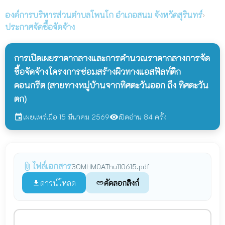
องค์การบริหารส่วนตำบลโพนโก
อำเภอสนม จังหวัดสุรินทร์
›
ประกาศจัดซื้อจัดจ้าง
การเปิดเผยราคากลางและการคำนวณราคากลางการจัด
ซื้อจัดจ้างโครงการซ่อมสร้างผิวทางแอสฟัลท์ติก
คอนกรีต (สายทางหมู่บ้านจากทิศตะวันออก ถึง ทิศตะวัน
ตก)
เผยแพร่เมื่อ 15 มีนาคม 2569
เปิดอ่าน 84 ครั้ง
event
visibility
ไฟล์เอกสาร
attach_file
3OMHM0AThu110615.pdf
ดาวน์โหลด
คัดลอกลิงก์
file_download
link